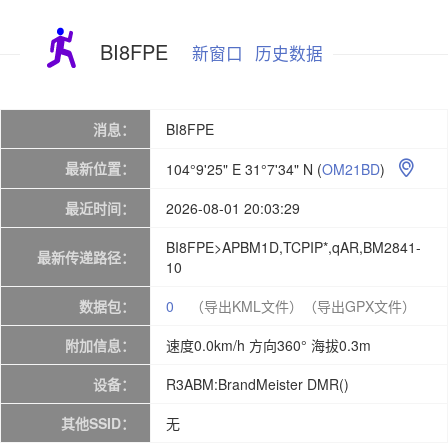
BI8FPE
新窗口
历史数据
消息：
BI8FPE
最新位置：
104°9'25" E 31°7'34" N
(
OM21BD
)

最近时间：
2026-08-01 20:03:29
BI8FPE>APBM1D,TCPIP*,qAR,BM2841-
最新传递路径：
10
数据包：
0
（导出KML文件）
（导出GPX文件）
附加信息：
速度0.0km/h 方向360° 海拔0.3m
设备：
R3ABM:BrandMeister DMR()
其他SSID：
无