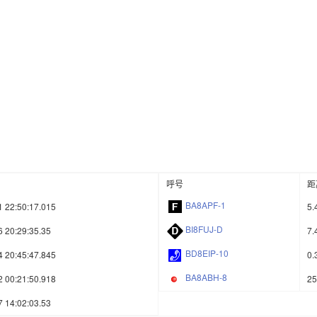
呼号
距
BA8APF-1
1 22:50:17.015
5.
BI8FUJ-D
 20:29:35.35
7.
BD8EIP-10
4 20:45:47.845
0.
BA8ABH-8
2 00:21:50.918
25
 14:02:03.53