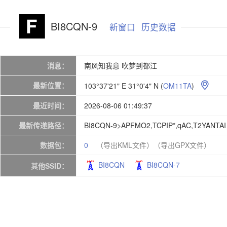
BI8CQN-9
新窗口
历史数据
消息：
南风知我意 吹梦到都江
最新位置：
103°37'21" E 31°0'4" N
(
OM11TA
)

最近时间：
2026-08-06 01:49:37
最新传递路径：
BI8CQN-9>APFMO2,TCPIP*,qAC,T2YANTAI
数据包：
0
（导出KML文件）
（导出GPX文件）
BI8CQN
BI8CQN-7
其他SSID：