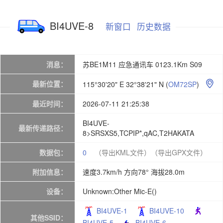
BI4UVE-8
新窗口
历史数据
消息：
苏BE1M11 应急通讯车 0123.1Km S09
最新位置：
115°30'20" E 32°38'21" N
(
OM72SP
)

最近时间：
2026-07-11 21:25:38
BI4UVE-
最新传递路径：
8>SRSXS5,TCPIP*,qAC,T2HAKATA
数据包：
0
（导出KML文件）
（导出GPX文件）
附加信息：
速度3.7km/h 方向78° 海拔28.0m
设备：
Unknown:Other Mic-E()
BI4UVE-1
BI4UVE-10
其他SSID：
BI4UVE-5
BI4UVE-6