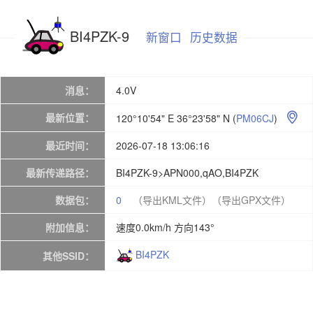
BI4PZK-9
新窗口
历史数据
消息：
4.0V
最新位置：
120°10'54" E 36°23'58" N
(
PM06CJ
)

最近时间：
2026-07-18 13:06:16
最新传递路径：
BI4PZK-9>APN000,qAO,BI4PZK
数据包：
0
（导出KML文件）
（导出GPX文件）
附加信息：
速度0.0km/h 方向143°
BI4PZK
其他SSID：