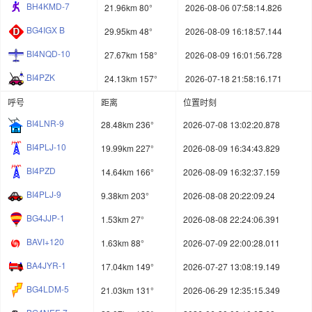
BH4KMD-7
21.96km 80°
2026-08-06 07:58:14.826
BG4IGX B
29.95km 48°
2026-08-09 16:18:57.144
BI4NQD-10
27.67km 158°
2026-08-09 16:01:56.728
BI4PZK
24.13km 157°
2026-07-18 21:58:16.171
呼号
距离
位置时刻
BI4LNR-9
28.48km 236°
2026-07-08 13:02:20.878
BI4PLJ-10
19.99km 227°
2026-08-09 16:34:43.829
BI4PZD
14.64km 166°
2026-08-09 16:32:37.159
BI4PLJ-9
9.38km 203°
2026-08-08 20:22:09.24
BG4JJP-1
1.53km 27°
2026-08-08 22:24:06.391
BAVI+120
1.63km 88°
2026-07-09 22:00:28.011
BA4JYR-1
17.04km 149°
2026-07-27 13:08:19.149
BG4LDM-5
21.03km 131°
2026-06-29 12:35:15.349