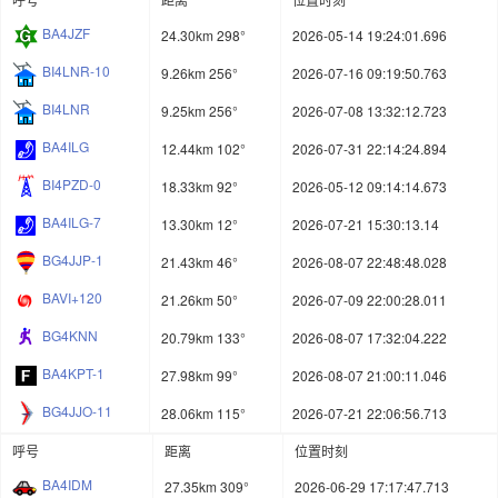
BA4JZF
24.30km 298°
2026-05-14 19:24:01.696
BI4LNR-10
9.26km 256°
2026-07-16 09:19:50.763
BI4LNR
9.25km 256°
2026-07-08 13:32:12.723
BA4ILG
12.44km 102°
2026-07-31 22:14:24.894
BI4PZD-0
18.33km 92°
2026-05-12 09:14:14.673
BA4ILG-7
13.30km 12°
2026-07-21 15:30:13.14
BG4JJP-1
21.43km 46°
2026-08-07 22:48:48.028
BAVI+120
21.26km 50°
2026-07-09 22:00:28.011
BG4KNN
20.79km 133°
2026-08-07 17:32:04.222
BA4KPT-1
27.98km 99°
2026-08-07 21:00:11.046
BG4JJO-11
28.06km 115°
2026-07-21 22:06:56.713
呼号
距离
位置时刻
BA4IDM
27.35km 309°
2026-06-29 17:17:47.713