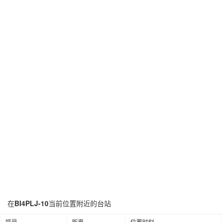
在
BI4PLJ-10
当前位置附近的台站
呼号
距离
位置时刻