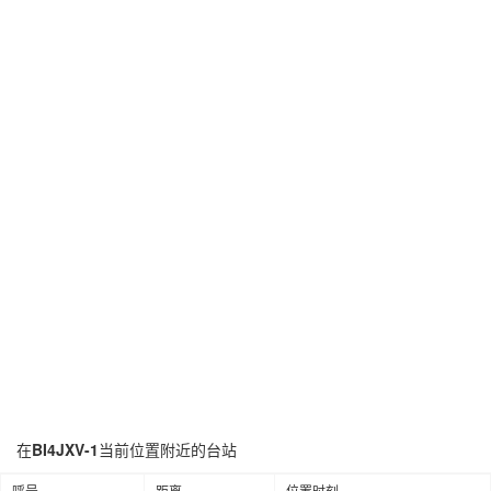
在
BI4JXV-1
当前位置附近的台站
呼号
距离
位置时刻