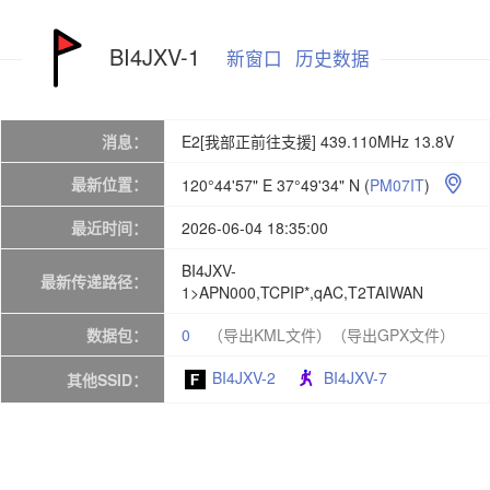
BI4JXV-1
新窗口
历史数据
消息：
E2[我部正前往支援] 439.110MHz 13.8V
最新位置：
120°44'57" E 37°49'34" N
(
PM07IT
)

最近时间：
2026-06-04 18:35:00
BI4JXV-
最新传递路径：
1>APN000,TCPIP*,qAC,T2TAIWAN
数据包：
0
（导出KML文件）
（导出GPX文件）
BI4JXV-2
BI4JXV-7
其他SSID：