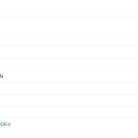
ON
ODB-9