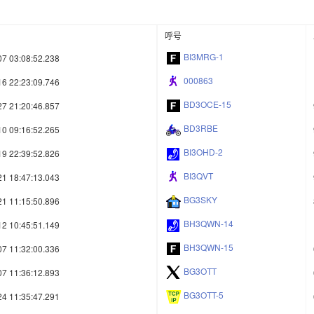
呼号
BI3MRG-1
07 03:08:52.238
000863
16 22:23:09.746
BD3OCE-15
27 21:20:46.857
BD3RBE
10 09:16:52.265
BI3OHD-2
19 22:39:52.826
BI3QVT
21 18:47:13.043
BG3SKY
21 11:15:50.896
BH3QWN-14
12 10:45:51.149
BH3QWN-15
07 11:32:00.336
BG3OTT
07 11:36:12.893
BG3OTT-5
24 11:35:47.291