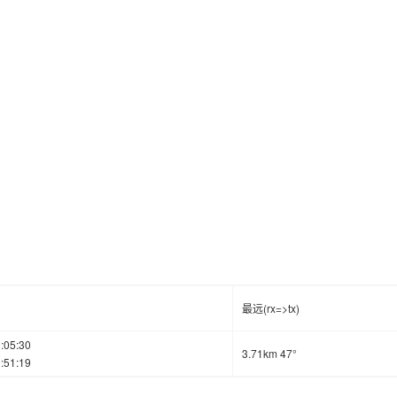
最远(rx=>tx)
:05:30
3.71km 47°
:51:19