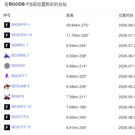
在
BI3ODB-7
当前位置附近的台站
呼号
距离
位置时刻
BA3NPR-1
29.84km 275°
2026-08-
BG3ODH-15
11.76km 229°
2026-07-
BI3MRC-1
9.93km 240°
2026-07-
BD3RBE-7
9.30km 238°
2026-06-
BI3OHD
9.98km 214°
2026-07-
BI3QVT-7
9.80km 222°
2026-06-
BD3QAB-5
9.38km 209°
2026-06-
BI3MTA
7.39km 211°
2026-05-
BA3REV-15
7.69km 189°
2026-08-
BG3OTT-6
6.92km 206°
2026-08-
BG3OTT-13
6.91km 206°
2026-06-