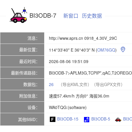
BI3ODB-7
新窗口
历史数据
消息：
http://www.aprs.cn 0918_4.30V_29C
最新位置：
114°33'40" E 36°40'3" N
(
OM76GQ
)

最近时间：
2026-08-06 19:51:09
最新传递路径：
BI3ODB-7>APLM3G,TCPIP*,qAC,T2OREG
数据包：
26
（导出KML文件）
（导出GPX文件）
附加信息：
速度57.4km/h 方向0° 海拔36.0m
设备：
WA0TQG:(software)
BI3ODB-15
BI3ODB-5
BI3
其他SSID：