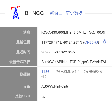
BI1NGG
新窗口
历史数据
消息：
[QSO:439.600MHz -8.0MHz TSQ:100.0]
最新位置：
117°28'47" E 40°24'28" N
(
ON80RJ
)

最近时间：
2026-08-07 02:16:45
最新传递路径：
BI1NGG>APIN20,TCPIP*,qAC,T2YANTAI
1436
（导出KML文件）
（导出GPX文
数据包：
件）
设备：
AB0WV:PinPoint()
其他SSID：
无