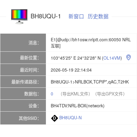
BH8UQU-1
新窗口
历史数据
E1[@udp://bh1osw.nrlptt.com:60050 NRL
消息：
互联]
最新位置：
103°45'25" E 24°32'28" N
(
OL14VM
)

最近时间：
2026-05-19 22:14:04
最新传递路径：
BH8UQU-1>NRLBOX,TCPIP*,qAC,T2HK
数据包：
0
（导出KML文件）
（导出GPX文件）
设备：
BH4TDV:NRL-BOX(network)
BH8UQU-N
其他SSID：