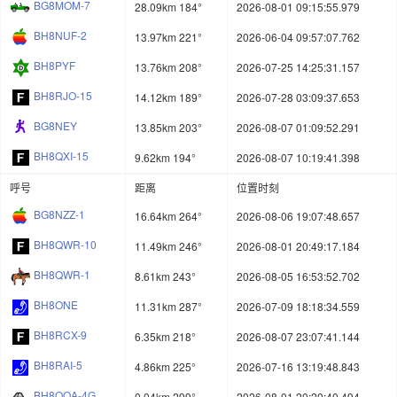
BG8MOM-7
28.09km 184°
2026-08-01 09:15:55.979
BH8NUF-2
13.97km 221°
2026-06-04 09:57:07.762
BH8PYF
13.76km 208°
2026-07-25 14:25:31.157
BH8RJO-15
14.12km 189°
2026-07-28 03:09:37.653
BG8NEY
13.85km 203°
2026-08-07 01:09:52.291
BH8QXI-15
9.62km 194°
2026-08-07 10:19:41.398
呼号
距离
位置时刻
BG8NZZ-1
16.64km 264°
2026-08-06 19:07:48.657
BH8QWR-10
11.49km 246°
2026-08-01 20:49:17.184
BH8QWR-1
8.61km 243°
2026-08-05 16:53:52.702
BH8ONE
11.31km 287°
2026-07-09 18:18:34.559
BH8RCX-9
6.35km 218°
2026-08-07 23:07:41.144
BH8RAI-5
4.86km 225°
2026-07-16 13:19:48.843
BH8OOA-4G
0.04km 299°
2026-08-01 20:20:40.494