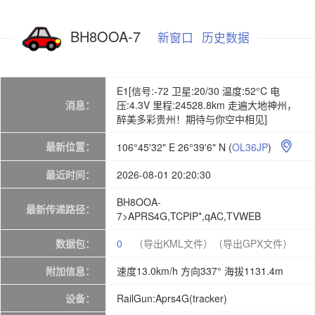
BH8OOA-7
新窗口
历史数据
E1[信号:-72 卫星:20/30 温度:52°C 电
消息：
压:4.3V 里程:24528.8km 走遍大地神州，
醉美多彩贵州！期待与你空中相见]
最新位置：
106°45'32" E 26°39'6" N
(
OL36JP
)

最近时间：
2026-08-01 20:20:30
BH8OOA-
最新传递路径：
7>APRS4G,TCPIP*,qAC,TVWEB
数据包：
0
（导出KML文件）
（导出GPX文件）
附加信息：
速度13.0km/h 方向337° 海拔1131.4m
设备：
RailGun:Aprs4G(tracker)