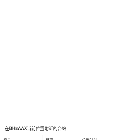
在
BH8AAX
当前位置附近的台站
呼号
距离
位置时刻