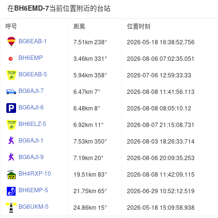
在
BH6EMD-7
当前位置附近的台站
呼号
距离
位置时刻
BG6EAB-1
7.51km 238°
2026-05-18 16:38:52.756
BH6EMP
3.46km 331°
2026-08-06 07:02:35.051
BG6EAB-5
5.94km 358°
2026-07-06 12:59:33.33
BG6AJI-7
6.47km 7°
2026-08-08 11:41:56.113
BG6AJI-6
6.48km 8°
2026-08-08 08:05:10.12
BH6ELZ-5
6.92km 11°
2026-08-07 21:15:08.731
BG6AJI-1
7.53km 350°
2026-08-03 18:26:33.714
BG6AJI-9
7.19km 20°
2026-08-06 20:09:35.253
BH4RXP-10
19.51km 83°
2026-08-08 11:42:09.115
BH6EMP-5
21.75km 65°
2026-06-29 10:52:12.519
BG6UKM-5
24.86km 15°
2026-05-18 15:09:58.938