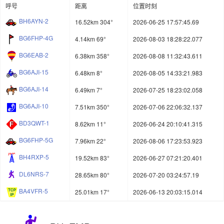
呼号
距离
位置时刻
BH6AYN-2
16.52km 304°
2026-06-25 17:57:45.69
BG6FHP-4G
4.14km 69°
2026-08-03 18:28:22.077
BG6EAB-2
6.38km 358°
2026-08-08 11:32:43.611
BG6AJI-15
6.48km 8°
2026-08-05 14:33:21.983
BG6AJI-14
6.49km 7°
2026-07-25 18:23:02.058
BG6AJI-10
7.51km 350°
2026-07-06 22:06:32.137
BD3QWT-1
8.62km 11°
2026-06-24 20:10:41.315
BG6FHP-5G
7.96km 22°
2026-08-06 17:23:53.923
BH4RXP-5
19.52km 83°
2026-06-27 07:21:20.401
DL6NRS-7
28.65km 80°
2026-07-20 03:24:57.19
BA4VFR-5
25.01km 17°
2026-06-13 20:03:15.014