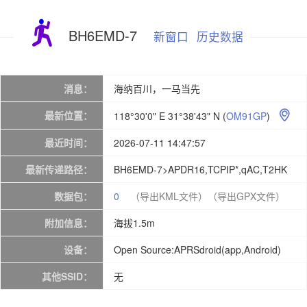
BH6EMD-7
新窗口
历史数据
消息：
海纳百川，一马当先
最新位置：
118°30'0" E 31°38'43" N
(
OM91GP
)

最近时间：
2026-07-11 14:47:57
最新传递路径：
BH6EMD-7>APDR16,TCPIP*,qAC,T2HK
数据包：
0
（导出KML文件）
（导出GPX文件）
附加信息：
海拔1.5m
设备：
Open Source:APRSdroid(app,Android)
其他SSID：
无