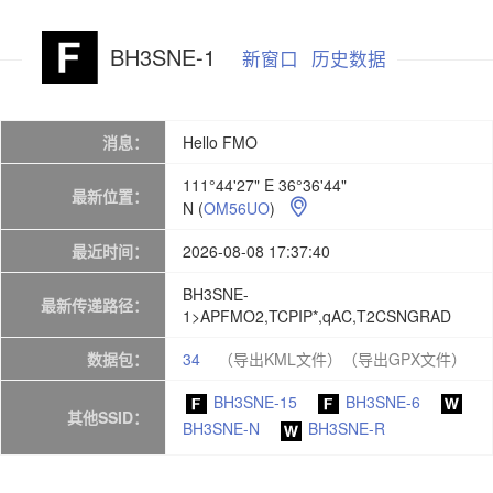
BH3SNE-1
新窗口
历史数据
消息：
Hello FMO
111°44'27" E 36°36'44"
最新位置：
N
(
OM56UO
)

最近时间：
2026-08-08 17:37:40
BH3SNE-
最新传递路径：
1>APFMO2,TCPIP*,qAC,T2CSNGRAD
数据包：
34
（导出KML文件）
（导出GPX文件）
BH3SNE-15
BH3SNE-6
其他SSID：
BH3SNE-N
BH3SNE-R