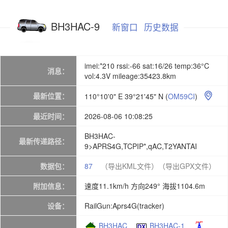
BH3HAC-9
新窗口
历史数据
imei:*210 rssi:-66 sat:16/26 temp:36°C
消息：
vol:4.3V mileage:35423.8km
最新位置：
110°10'0" E 39°21'45" N
(
OM59CI
)

最近时间：
2026-08-06 10:08:25
BH3HAC-
最新传递路径：
9>APRS4G,TCPIP*,qAC,T2YANTAI
数据包：
87
（导出KML文件）
（导出GPX文件）
附加信息：
速度11.1km/h 方向249° 海拔1104.6m
设备：
RailGun:Aprs4G(tracker)
BH3HAC
BH3HAC-1