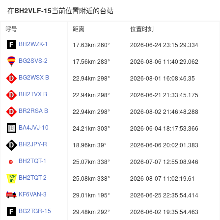
在
BH2VLF-15
当前位置附近的台站
呼号
距离
位置时刻
BH2WZK-1
17.63km 260°
2026-06-24 23:15:29.334
BG2SVS-2
17.56km 283°
2026-08-06 11:40:29.062
BG2WSX B
22.94km 298°
2026-08-01 16:08:46.35
BH2TVX B
22.94km 298°
2026-06-21 21:33:45.175
BR2RSA B
22.94km 298°
2026-08-02 21:46:48.288
BA4JVJ-10
24.21km 303°
2026-06-04 18:17:53.366
BH2JPY-R
18.96km 39°
2026-06-06 20:02:01.383
BH2TQT-1
25.07km 338°
2026-07-07 12:55:08.946
BH2TQT-2
25.08km 338°
2026-08-07 11:02:19.61
KF6VAN-3
29.01km 195°
2026-06-25 22:35:54.414
BG2TGR-15
29.48km 292°
2026-06-02 19:35:54.463