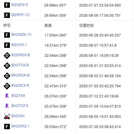
BI2QEN-9
29.99km 297°
2026-07-27 23:34:54.683
BI2RPF-15
29.95km 309°
2026-08-06 17:04:26.751
呼号
距离
位置时刻
BH2WZK-15
17.63km 260°
2026-06-28 20:40:45.237
BI2QYK-1
16.51km 279°
2026-08-07 10:57:41.8
BG2WSX-B
22.94km 298°
2026-08-01 16:09:19.29
BH2TVX-B
22.94km 298°
2026-06-21 21:33:55.414
BR2RSA-B
22.94km 298°
2026-08-02 21:46:58.164
BG2SEX-R
22.47km 310°
2026-07-23 20:42:20.764
BG2TAA
26.07km 336°
2026-07-12 21:40:18.66
BH2TQT-5
25.07km 338°
2026-07-29 15:04:07.813
BH2XIH
26.09km 345°
2026-08-05 19:51:43.963
BH2XRQ-1
26.53km 272°
2026-07-26 20:38:42.414