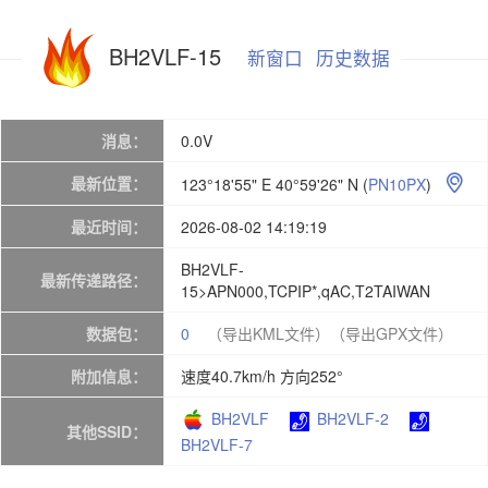
BH2VLF-15
新窗口
历史数据
消息：
0.0V
最新位置：
123°18'55" E 40°59'26" N
(
PN10PX
)

最近时间：
2026-08-02 14:19:19
BH2VLF-
最新传递路径：
15>APN000,TCPIP*,qAC,T2TAIWAN
数据包：
0
（导出KML文件）
（导出GPX文件）
附加信息：
速度40.7km/h 方向252°
BH2VLF
BH2VLF-2
其他SSID：
BH2VLF-7