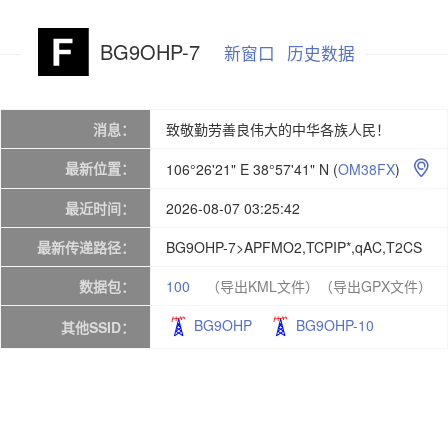
BG9OHP-7
新窗口
历史数据
消息：
致敬勤劳善良伟大的中华各族人民！
最新位置：
106°26'21" E 38°57'41" N
(
OM38FX
)

最近时间：
2026-08-07 03:25:42
最新传递路径：
BG9OHP-7>APFMO2,TCPIP*,qAC,T2CS
数据包：
100
（导出KML文件）
（导出GPX文件）
BG9OHP
BG9OHP-10
其他SSID：