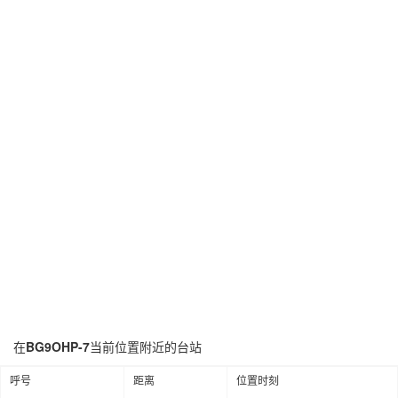
在
BG9OHP-7
当前位置附近的台站
呼号
距离
位置时刻