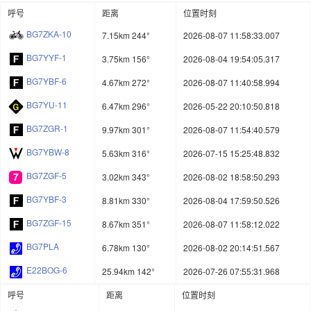
呼号
距离
位置时刻
BG7ZKA-10
7.15km 244°
2026-08-07 11:58:33.007
BG7YYF-1
3.75km 156°
2026-08-04 19:54:05.317
BG7YBF-6
4.67km 272°
2026-08-07 11:40:58.994
BG7YU-11
6.47km 296°
2026-05-22 20:10:50.818
BG7ZGR-1
9.97km 301°
2026-08-07 11:54:40.579
BG7YBW-8
5.63km 316°
2026-07-15 15:25:48.832
BG7ZGF-5
3.02km 343°
2026-08-02 18:58:50.293
BG7YBF-3
8.81km 330°
2026-08-04 17:59:50.526
BG7ZGF-15
8.67km 351°
2026-08-07 11:58:12.022
BG7PLA
6.78km 130°
2026-08-02 20:14:51.567
E22BOG-6
25.94km 142°
2026-07-26 07:55:31.968
呼号
距离
位置时刻