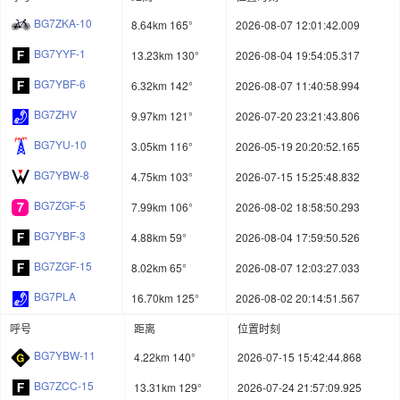
BG7ZKA-10
8.64km 165°
2026-08-07 12:01:42.009
BG7YYF-1
13.23km 130°
2026-08-04 19:54:05.317
BG7YBF-6
6.32km 142°
2026-08-07 11:40:58.994
BG7ZHV
9.97km 121°
2026-07-20 23:21:43.806
BG7YU-10
3.05km 116°
2026-05-19 20:20:52.165
BG7YBW-8
4.75km 103°
2026-07-15 15:25:48.832
BG7ZGF-5
7.99km 106°
2026-08-02 18:58:50.293
BG7YBF-3
4.88km 59°
2026-08-04 17:59:50.526
BG7ZGF-15
8.02km 65°
2026-08-07 12:03:27.033
BG7PLA
16.70km 125°
2026-08-02 20:14:51.567
呼号
距离
位置时刻
BG7YBW-11
4.22km 140°
2026-07-15 15:42:44.868
BG7ZCC-15
13.31km 129°
2026-07-24 21:57:09.925