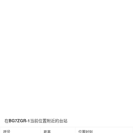
在
BG7ZGR-1
当前位置附近的台站
呼号
距离
位置时刻