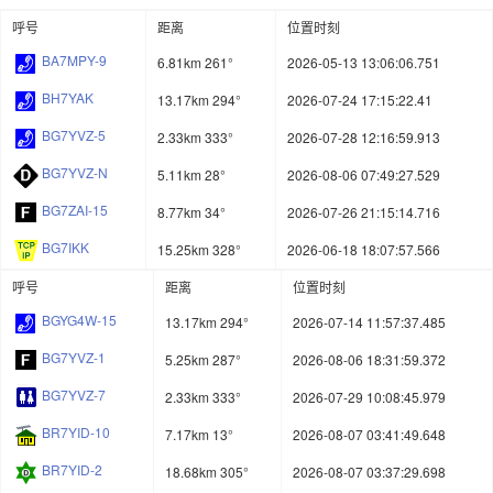
呼号
距离
位置时刻
BA7MPY-9
6.81km 261°
2026-05-13 13:06:06.751
BH7YAK
13.17km 294°
2026-07-24 17:15:22.41
BG7YVZ-5
2.33km 333°
2026-07-28 12:16:59.913
BG7YVZ-N
5.11km 28°
2026-08-06 07:49:27.529
BG7ZAI-15
8.77km 34°
2026-07-26 21:15:14.716
BG7IKK
15.25km 328°
2026-06-18 18:07:57.566
呼号
距离
位置时刻
BGYG4W-15
13.17km 294°
2026-07-14 11:57:37.485
BG7YVZ-1
5.25km 287°
2026-08-06 18:31:59.372
BG7YVZ-7
2.33km 333°
2026-07-29 10:08:45.979
BR7YID-10
7.17km 13°
2026-08-07 03:41:49.648
BR7YID-2
18.68km 305°
2026-08-07 03:37:29.698