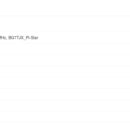
Hz, BG7TJX_Pi-Star