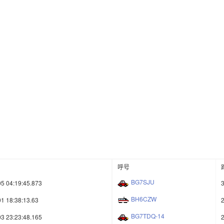
呼号
BG7SJU
5 04:19:45.873
BH6CZW
1 18:38:13.63
BG7TDQ-14
3 23:23:48.165