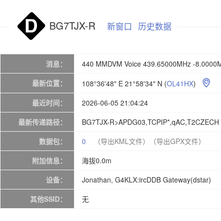
BG7TJX-R
新窗口
历史数据
消息：
440 MMDVM Voice 439.65000MHz -8.0000M
最新位置：
108°36'48" E 21°58'34" N
(
OL41HX
)

最近时间：
2026-06-05 21:04:24
最新传递路径：
BG7TJX-R>APDG03,TCPIP*,qAC,T2CZECH
数据包：
0
（导出KML文件）
（导出GPX文件）
附加信息：
海拔0.0m
设备：
Jonathan, G4KLX:ircDDB Gateway(dstar)
其他SSID：
无