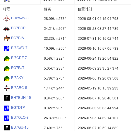
呼号
距离
位置时刻
BH2WAV-3
28.09km 273°
2026-08-01 04:15:04.793
BG7BOP
24.21km 267°
2026-05-23 08:27:44.789
BG7FJA
23.33km 271°
2026-07-31 10:15:02.744
BI7AWD-7
10.09km 250°
2026-06-16 15:57:05.733
BI7CDF-7
6.58km 232°
2026-06-24 13:20:54.822
BG7BJT
5.05km 233°
2026-06-09 23:35:27.374
BI7AKY
5.78km 273°
2026-08-06 19:20:09.508
BI7ARC-5
1.44km 244°
2026-05-19 10:15:39.233
BH7EUH-15
0.84km 288°
2026-08-07 16:20:46.501
BG7DTP
0.02km 90°
2026-06-03 23:05:44.994
BD7OLQ-8
26.37km 333°
2026-07-05 14:32:14.107
BD7GU-15
7.40km 75°
2026-08-07 10:52:14.882