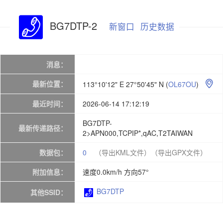
BG7DTP-2
新窗口
历史数据
消息：
最新位置：
113°10'12" E 27°50'45" N
(
OL67OU
)

最近时间：
2026-06-14 17:12:19
BG7DTP-
最新传递路径：
2>APN000,TCPIP*,qAC,T2TAIWAN
数据包：
0
（导出KML文件）
（导出GPX文件）
附加信息：
速度0.0km/h 方向57°
BG7DTP
其他SSID：