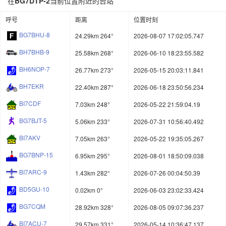
在
BG7DTP-2
当前位置附近的台站
呼号
距离
位置时刻
BG7BHU-8
24.29km 264°
2026-08-07 17:02:05.747
BH7BHB-9
25.58km 268°
2026-06-10 18:23:55.582
BH6NOP-7
26.77km 273°
2026-05-15 20:03:11.841
BH7EKR
22.40km 287°
2026-06-18 23:50:56.234
BI7CDF
7.03km 248°
2026-05-22 21:59:04.19
BG7BJT-5
5.06km 233°
2026-07-31 10:56:40.492
BI7AKV
7.05km 263°
2026-05-22 19:35:05.267
BG7BNP-15
6.95km 295°
2026-08-01 18:50:09.038
BI7ARC-9
1.43km 282°
2026-07-26 00:04:50.39
BD5GU-10
0.02km 0°
2026-06-03 23:02:33.424
BG7CQM
28.92km 328°
2026-08-05 09:07:36.237
BI7ACU-7
29.57km 331°
2026-05-14 10:36:47.137