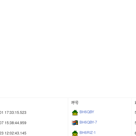
呼号
BH6QBY
01 17:33:15.523
BH6QBY-7
07 15:38:44.959
BH6RIZ-1
23 12:02:43.145