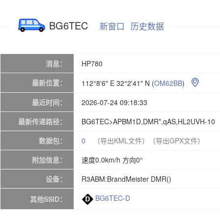
BG6TEC
新窗口
历史数据
消息：
HP780
最新位置：
112°8'6" E 32°2'41" N
(
OM62BB
)

最近时间：
2026-07-24 09:18:33
最新传递路径：
BG6TEC>APBM1D,DMR*,qAS,HL2UVH-10
数据包：
0
（导出KML文件）
（导出GPX文件）
附加信息：
速度0.0km/h 方向0°
设备：
R3ABM:BrandMeister DMR()
BG6TEC-D
其他SSID：