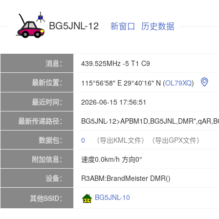
BG5JNL-12
新窗口
历史数据
消息：
439.525MHz -5 T1 C9
最新位置：
115°56'58" E 29°40'16" N
(
OL79XQ
)

最近时间：
2026-06-15 17:56:51
最新传递路径：
BG5JNL-12>APBM1D,BG5JNL,DMR*,qAR,B
数据包：
0
（导出KML文件）
（导出GPX文件）
附加信息：
速度0.0km/h 方向0°
设备：
R3ABM:BrandMeister DMR()
BG5JNL-10
其他SSID：