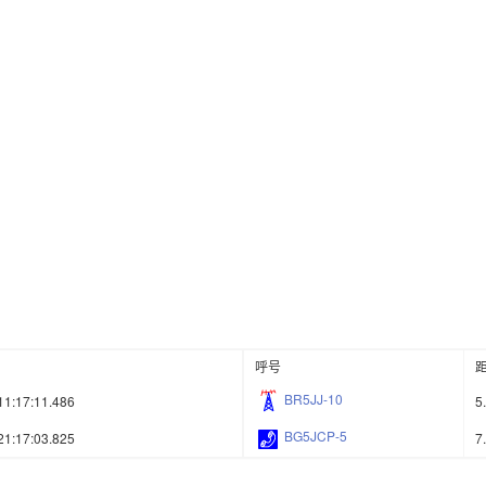
呼号
BR5JJ-10
11:17:11.486
5
BG5JCP-5
21:17:03.825
7