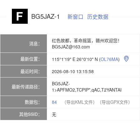
BG5JAZ-1
新窗口
历史数据
红色故都，革命摇篮，赣州欢迎您！
消息：
BG5JAZ@163.com
最新位置：
115°1'19" E 26°0'10" N
(
OL76MA
)

最近时间：
2026-08-10 13:15:58
BG5JAZ-
最新传递路径：
1>APFMO2,TCPIP*,qAC,T2YANTAI
数据包：
84
（导出KML文件）
（导出GPX文件）
其他SSID：
无