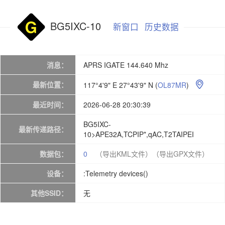
BG5IXC-10
新窗口
历史数据
消息：
APRS IGATE 144.640 Mhz
最新位置：
117°4'9" E 27°43'9" N
(
OL87MR
)

最近时间：
2026-06-28 20:30:39
BG5IXC-
最新传递路径：
10>APE32A,TCPIP*,qAC,T2TAIPEI
数据包：
0
（导出KML文件）
（导出GPX文件）
设备：
:Telemetry devices()
其他SSID：
无