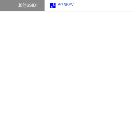
BG5BSV-1
其他SSID：