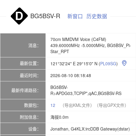
BG5BSV-R
新窗口
历史数据
70cm MMDVM Voice (C4FM)
消息：
439.60000MHz -5.0000MHz, BG5BSV_Pi-
Star_RPT
最新位置：
121°32'24" E 29°15'0" N
(
PL09SG
)

最近时间：
2026-08-10 08:18:48
BG5BSV-
最新传递路径：
R>APDG03,TCPIP*,qAC,BG5BSV-RS
数据包：
12
（导出KML文件）
（导出GPX文件）
附加信息：
海拔0.0m
设备：
Jonathan, G4KLX:ircDDB Gateway(dstar)