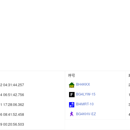
呼号
BH4KKX
2 04:31:44.257
BG4LYW-15
4 06:51:42.756
BI4MRT-10
1 17:28:06.362
BG4KHV-EZ
6 08:41:52.458
9 00:20:56.503