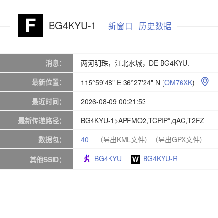
BG4KYU-1
新窗口
历史数据
消息：
两河明珠，江北水城，DE BG4KYU.
最新位置：
115°59'48" E 36°27'24" N
(
OM76XK
)

最近时间：
2026-08-09 00:21:53
最新传递路径：
BG4KYU-1>APFMO2,TCPIP*,qAC,T2FZ
数据包：
40
（导出KML文件）
（导出GPX文件）
BG4KYU
BG4KYU-R
其他SSID：