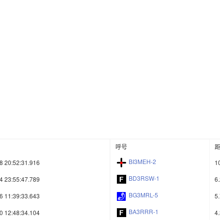
呼号
BI3MEH-2
8 20:52:31.916
1
BD3RSW-1
4 23:55:47.789
6
BG3MRL-5
6 11:39:33.643
5
BA3RRR-1
0 12:48:34.104
4