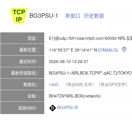
BG3PSU-1
新窗口
历史数据
消息：
E1[@udp://bh1osw.nrlptt.com:60050 NRL互
最新位置：
116°55'27" E 38°16'41" N
(
OM88LG
)

最近时间：
2026-08-10 13:26:37
最新传递路径：
BG3PSU-1>NRLBOX,TCPIP*,qAC,T2TOKYO
数据包：
1443
（导出KML文件）
（导出GPX文件）
设备：
BH4TDV:NRL-BOX(network)
BG3PSU-B
其他SSID：