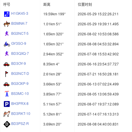
呼号
距离
位置时刻
H1GK45-3
19.59km 199°
2026-05-29 15:22:26.211
BI3MNK-7
1.01km 51°
2026-05-29 19:39:11.495
BG3NCT-5
1.65km 320°
2026-08-02 10:53:08.586
GY3SO-9
1.65km 321°
2026-08-08 04:53:32.894
BD3QXQ-7
2.94km 352°
2026-07-08 15:53:42.902
BD3OY-9
8.35km 4°
2026-06-16 23:54:37.727
BG3NCT-D
2.61km 28°
2026-07-21 16:50:28.181
BG3OXP-9
3.66km 53°
2026-06-13 07:02:24.499
BS3MC-10
3.85km 77°
2026-08-05 13:06:59.439
BH3PRX-8
5.11km 57°
2026-08-07 19:37:12.089
BD3RKT-10
5.12km 81°
2026-07-14 07:16:13.313
BD3PSZ-R
3.69km 20°
2026-08-08 04:40:00.831