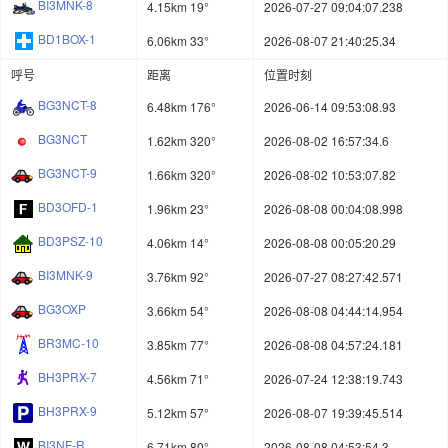
BI3MNK-8
4.15km 19°
2026-07-27 09:04:07.238
BD1BOX-1
6.06km 33°
2026-08-07 21:40:25.34
呼号
距离
位置时刻
BG3NCT-8
6.48km 176°
2026-06-14 09:53:08.93
BG3NCT
1.62km 320°
2026-08-02 16:57:34.6
BG3NCT-9
1.66km 320°
2026-08-02 10:53:07.82
BD3OFD-1
1.96km 23°
2026-08-08 00:04:08.998
BD3PSZ-10
4.06km 14°
2026-08-08 00:05:20.29
BI3MNK-9
3.76km 92°
2026-07-27 08:27:42.571
BG3OXP
3.66km 54°
2026-08-08 04:44:14.954
BR3MC-10
3.85km 77°
2026-08-08 04:57:24.181
BH3PRX-7
4.56km 71°
2026-07-24 12:38:19.743
BH3PRX-9
5.12km 57°
2026-08-07 19:39:45.514
BI3NF-R
6.71km 80°
2026-08-08 04:53:54.3