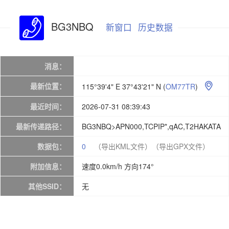
BG3NBQ
新窗口
历史数据
消息：
最新位置：
115°39'4" E 37°43'21" N
(
OM77TR
)

最近时间：
2026-07-31 08:39:43
最新传递路径：
BG3NBQ>APN000,TCPIP*,qAC,T2HAKATA
数据包：
0
（导出KML文件）
（导出GPX文件）
附加信息：
速度0.0km/h 方向174°
其他SSID：
无