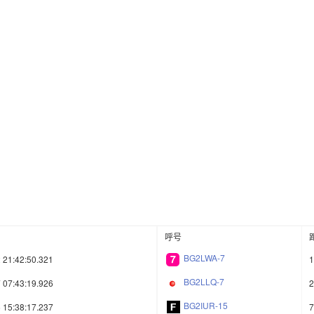
呼号
BG2LWA-7
 21:42:50.321
1
BG2LLQ-7
 07:43:19.926
2
BG2IUR-15
 15:38:17.237
7