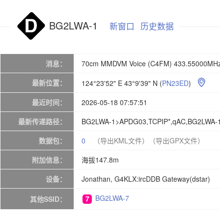
BG2LWA-1
新窗口
历史数据
消息：
70cm MMDVM Voice (C4FM) 433.55000MHz
最新位置：
124°23'52" E 43°9'39" N
(
PN23ED
)

最近时间：
2026-05-18 07:57:51
最新传递路径：
BG2LWA-1>APDG03,TCPIP*,qAC,BG2LWA-
数据包：
0
（导出KML文件）
（导出GPX文件）
附加信息：
海拔147.8m
设备：
Jonathan, G4KLX:ircDDB Gateway(dstar)
BG2LWA-7
其他SSID：