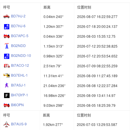
呼号
距离
位置时刻
BD7HJ-2
0.04km 240°
2026-08-07 16:22:59.277
BD7HJ-6
1.20km 307°
2026-07-18 20:00:24.137
BG7APC-5
0.04km 336°
2026-08-03 15:35:12.75
BG2NDD
1.15km 313°
2026-07-12 20:52:38.825
BG2NDD-10
0.98km 325°
2026-07-12 20:53:54.652
BI7ACO-12
2.51km 79°
2026-07-09 08:22:55.259
BG7EHL-1
11.31km 41°
2026-08-09 11:27:45.189
BI7ASJ-1
21.04km 236°
2026-08-08 12:22:37.284
BH7GYP-1
16.98km 226°
2026-08-09 13:41:14.97
BI6OPN
9.03km 298°
2026-08-05 18:25:39.79
呼号
距离
位置时刻
BI7AUS-9
1.92km 277°
2026-07-03 13:29:53.587