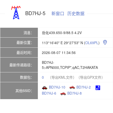
BD7HJ-5
新窗口
历史数据
消息：
岳化439.650-9/88.5 4.2V
最新位置：
113°16'40" E 29°27'53" N
(
OL69PL
)

最近时间：
2026-08-07 11:34:56
BD7HJ-
最新传递路径：
5>APN000,TCPIP*,qAC,T2HAKATA
数据包：
0
（导出KML文件）
（导出GPX文件）
BD7HJ-10
BD7HJ-2
其他SSID：
BD7HJ-6
BD7HJ-8