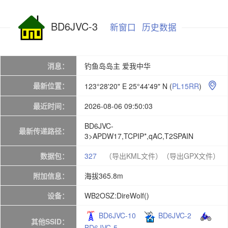
BD6JVC-3
新窗口
历史数据
消息：
钓鱼岛岛主 爱我中华
最新位置：
123°28'20" E 25°44'49" N
(
PL15RR
)

最近时间：
2026-08-06 09:50:03
BD6JVC-
最新传递路径：
3>APDW17,TCPIP*,qAC,T2SPAIN
数据包：
327
（导出KML文件）
（导出GPX文件）
附加信息：
海拔365.8m
设备：
WB2OSZ:DireWolf()
BD6JVC-10
BD6JVC-2
其他SSID：
BD6JVC-5