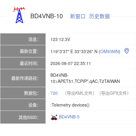
BD4VNB-10
新窗口
历史数据
消息：
123 12.3V
最新位置：
119°3'37" E 33°33'26" N
(
OM93MN
)

最近时间：
2026-08-07 22:35:11
BD4VNB-
最新传递路径：
10>APET51,TCPIP*,qAC,T2TAIWAN
数据包：
720
（导出KML文件）
（导出GPX文件）
设备：
:Telemetry devices()
BD4VNB-5
其他SSID：