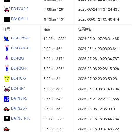
BD4VUF-9
7.68km 128°
2026-07-24 11:37:24.435
BA4SML-1
9.13km 113°
2026-08-07 21:05:40.474
呼号
距离
位置时刻
BG4VPW-8
19.28km 283°
2026-07-01 07:28:31.465
BD4XZR-10
2.20km 36°
2026-05-14 23:08:03.644
BG4QQ
6.83km 317°
2026-07-26 19:29:34.767
BG4QQ-R
5.83km 325°
2026-08-06 22:26:15.028
BG4TC-5
5.22km 3°
2026-07-02 23:23:59.281
BG4RI-7
5.38km 88°
2026-06-10 08:31:40.706
BA4SLT-5
3.66km 54°
2026-05-21 22:21:11.555
BA4SZJ-7
8.68km 55°
2026-08-06 12:36:00.0
BA4SLH-15
29.72km 38°
2026-07-16 16:06:44.784
2.58km 229°
2026-07-16 00:37:48.722