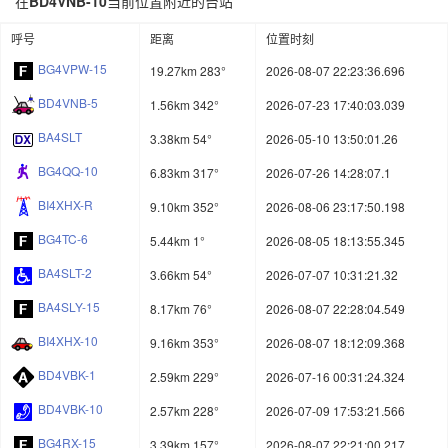
在
BD4VNB-10
当前位置附近的台站
呼号
距离
位置时刻
BG4VPW-15
19.27km 283°
2026-08-07 22:23:36.696
BD4VNB-5
1.56km 342°
2026-07-23 17:40:03.039
BA4SLT
3.38km 54°
2026-05-10 13:50:01.26
BG4QQ-10
6.83km 317°
2026-07-26 14:28:07.1
BI4XHX-R
9.10km 352°
2026-08-06 23:17:50.198
BG4TC-6
5.44km 1°
2026-08-05 18:13:55.345
BA4SLT-2
3.66km 54°
2026-07-07 10:31:21.32
BA4SLY-15
8.17km 76°
2026-08-07 22:28:04.549
BI4XHX-10
9.16km 353°
2026-08-07 18:12:09.368
BD4VBK-1
2.59km 229°
2026-07-16 00:31:24.324
BD4VBK-10
2.57km 228°
2026-07-09 17:53:21.566
BG4RX-15
3.39km 157°
2026-08-07 22:21:00.217