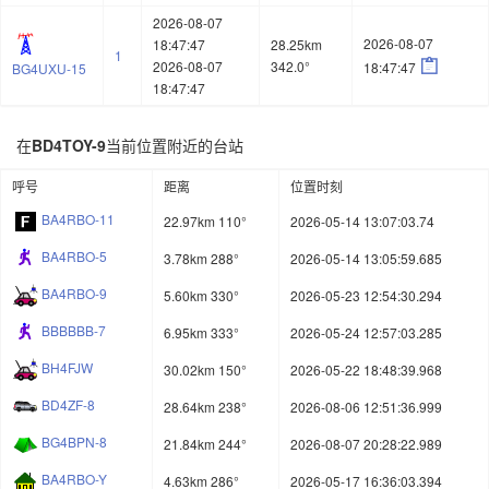
2026-08-07
2026-08-07
18:47:47
28.25km
1

2026-08-07
342.0°
18:47:47
BG4UXU-15
18:47:47
在
BD4TOY-9
当前位置附近的台站
呼号
距离
位置时刻
BA4RBO-11
22.97km 110°
2026-05-14 13:07:03.74
BA4RBO-5
3.78km 288°
2026-05-14 13:05:59.685
BA4RBO-9
5.60km 330°
2026-05-23 12:54:30.294
BBBBBB-7
6.95km 333°
2026-05-24 12:57:03.285
BH4FJW
30.02km 150°
2026-05-22 18:48:39.968
BD4ZF-8
28.64km 238°
2026-08-06 12:51:36.999
BG4BPN-8
21.84km 244°
2026-08-07 20:28:22.989
BA4RBO-Y
4.63km 286°
2026-05-17 16:36:03.394