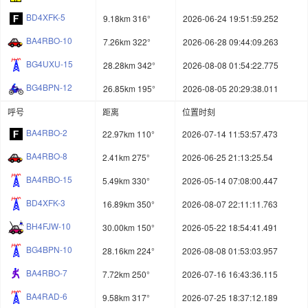
BD4XFK-5
9.18km 316°
2026-06-24 19:51:59.252
BA4RBO-10
7.26km 322°
2026-06-28 09:44:09.263
BG4UXU-15
28.28km 342°
2026-08-08 01:54:22.775
BG4BPN-12
26.85km 195°
2026-08-05 20:29:38.011
呼号
距离
位置时刻
BA4RBO-2
22.97km 110°
2026-07-14 11:53:57.473
BA4RBO-8
2.41km 275°
2026-06-25 21:13:25.54
BA4RBO-15
5.49km 330°
2026-05-14 07:08:00.447
BD4XFK-3
16.89km 350°
2026-08-07 22:11:11.763
BH4FJW-10
30.00km 150°
2026-05-22 18:54:41.491
BG4BPN-10
28.16km 224°
2026-08-08 01:53:03.957
BA4RBO-7
7.72km 250°
2026-07-16 16:43:36.115
BA4RAD-6
9.58km 317°
2026-07-25 18:37:12.189