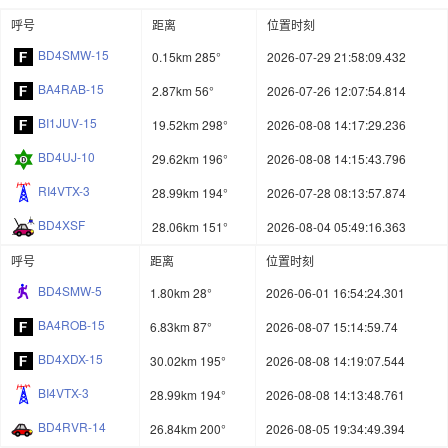
呼号
距离
位置时刻
BD4SMW-15
0.15km 285°
2026-07-29 21:58:09.432
BA4RAB-15
2.87km 56°
2026-07-26 12:07:54.814
BI1JUV-15
19.52km 298°
2026-08-08 14:17:29.236
BD4UJ-10
29.62km 196°
2026-08-08 14:15:43.796
RI4VTX-3
28.99km 194°
2026-07-28 08:13:57.874
BD4XSF
28.06km 151°
2026-08-04 05:49:16.363
呼号
距离
位置时刻
BD4SMW-5
1.80km 28°
2026-06-01 16:54:24.301
BA4ROB-15
6.83km 87°
2026-08-07 15:14:59.74
BD4XDX-15
30.02km 195°
2026-08-08 14:19:07.544
BI4VTX-3
28.99km 194°
2026-08-08 14:13:48.761
BD4RVR-14
26.84km 200°
2026-08-05 19:34:49.394