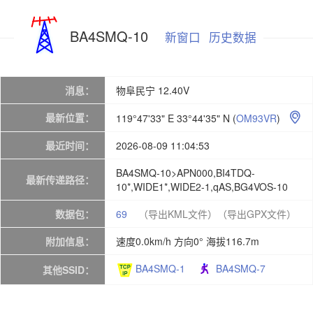
BA4SMQ-10
新窗口
历史数据
消息：
物阜民宁 12.40V
最新位置：
119°47'33" E 33°44'35" N
(
OM93VR
)

最近时间：
2026-08-09 11:04:53
BA4SMQ-10>APN000,BI4TDQ-
最新传递路径：
10*,WIDE1*,WIDE2-1,qAS,BG4VOS-10
数据包：
69
（导出KML文件）
（导出GPX文件）
附加信息：
速度0.0km/h 方向0° 海拔116.7m
BA4SMQ-1
BA4SMQ-7
其他SSID：