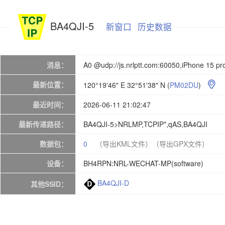
BA4QJI-5
新窗口
历史数据
消息：
A0 @udp://js.nrlptt.com:60050,iPhone 
最新位置：
120°19'46" E 32°51'38" N
(
PM02DU
)

最近时间：
2026-06-11 21:02:47
最新传递路径：
BA4QJI-5>NRLMP,TCPIP*,qAS,BA4QJI
数据包：
0
（导出KML文件）
（导出GPX文件）
设备：
BH4RPN:NRL-WECHAT-MP(software)
BA4QJI-D
其他SSID：