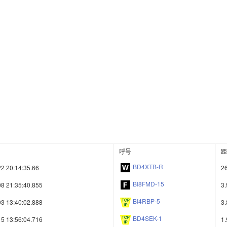
呼号
距
BD4XTB-R
2 20:14:35.66
2
BI8FMD-15
8 21:35:40.855
3
BI4RBP-5
3 13:40:02.888
3
BD4SEK-1
5 13:56:04.716
1