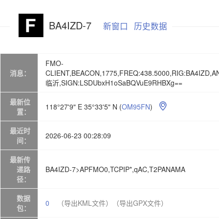
BA4IZD-7
新窗口
历史数据
FMO-
消息：
CLIENT,BEACON,1775,FREQ:438.5000,RIG:BA4IZD,AN
临沂,SIGN:LSDUbxH1oSaBQVuE9RHBXg==
最新位
118°27'9" E 35°33'5" N
(
OM95FN
)

置：
最近时
2026-06-23 00:28:09
间：
最新传
递路
BA4IZD-7>APFMO0,TCPIP*,qAC,T2PANAMA
径：
数据
0
（导出KML文件）
（导出GPX文件）
包：