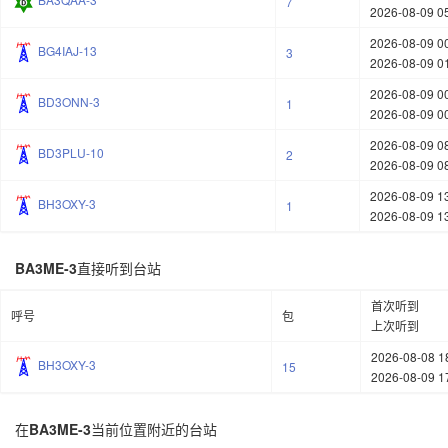
7
2026-08-09 0
2026-08-09 0
BG4IAJ-13
3
2026-08-09 0
2026-08-09 0
BD3ONN-3
1
2026-08-09 0
2026-08-09 0
BD3PLU-10
2
2026-08-09 0
2026-08-09 1
BH3OXY-3
1
2026-08-09 1
BA3ME-3
直接听到台站
首次听到
呼号
包
上次听到
2026-08-08 1
BH3OXY-3
15
2026-08-09 1
在
BA3ME-3
当前位置附近的台站